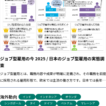
ジョブ型雇用の今 2025 / 日本のジョブ型雇用の実態調
査
ジョブ型雇用とは、職務内容や成果が明確に定義され、その職務を前提
に採用される雇用形態で、欧米では主流の働き方です。日本では長年、
採用後に職務を割り当てる「メンバーシップ型雇用」を選択していまし
たが、専門性の高い職種が増えたことやコロナ禍の影響でリモートワー
海外動向
インド
インドネシア
オランダ
クが普及したことなどから、日本でもジョブ型雇用への注目が高まりつ
シンガポール
タイ
ドイツ
ベトナム
マレーシア