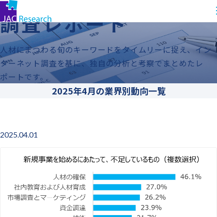
コ
トップ
調査レポート
調査レポート
ン
テ
ン
人材にまつわる旬のキーワードをタイムリーに捉え、イン
ツ
ターネット調査を基に、独自の分析と考察でまとめたレ
に
ポートです。
ス
2025年4月の業界別動向一覧
キッ
プ
す
2025.04.01
る