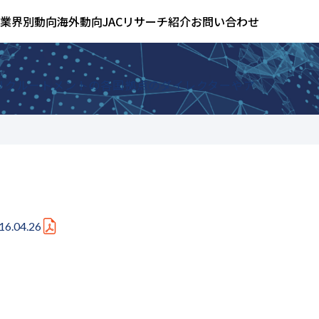
業界別動向
海外動向
JACリサーチ紹介
お問い合わせ
 リクルートメントの各国拠点のダイレクターやア
16.04.26