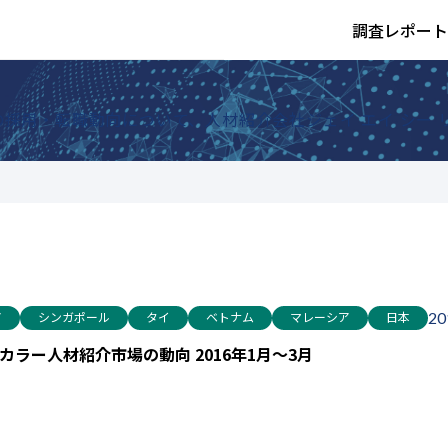
調査レポート
採用・転職動向について、人材紹介会社ジェイ エイ シー
ア
シンガポール
タイ
ベトナム
マレーシア
日本
20
ラー人材紹介市場の動向 2016年1月～3月