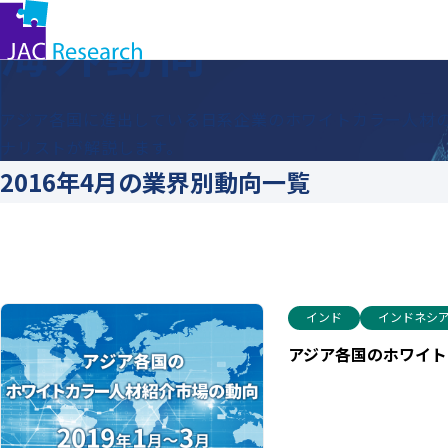
コ
トップ
海外動向
海外動向
ン
テ
ン
アジア各国に進出している日系企業のホワイトカラー人材の
ツ
ナリストが解説します。
に
2016年4月の業界別動向一覧
ス
キッ
プ
す
る
インド
インドネシ
アジア各国のホワイトカ