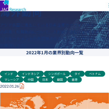
コ
トップ
海外動向
海外動向
ン
テ
ン
アジア各国に進出している日系企業のホワイトカラー人材
ツ
の採用・転職動向について、人材紹介会社ジェイ エイ シー
に
リクルートメントの各国拠点のダイレクターやアナリスト
ス
が解説します。
キッ
2022年1月の業界別動向一覧
プ
す
る
インド
インドネシア
シンガポール
タイ
ベトナム
マレーシア
中国
日本
韓国
香港
2022.01.26