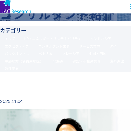
コ
トップ
コンサルタント紹介
コンサルタント紹介
ン
テ
ン
カテゴリー
ツ
すべて
HR / エネルギー・サステナビリティ
インドネシア
に
エグゼクティブ
コンサルタント業界
サービス業界
タイ
ス
バックオフィス
ベトナム
マレーシア
中国・四国
キッ
中部地方（名古屋地区）
北海道
建設・不動産業界
海外進出
プ
製造業界
す
る
ベトナム
製造業界
2025.11.04