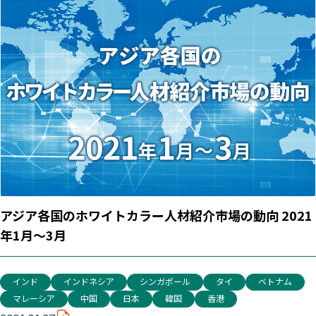
アジア各国のホワイトカラー人材紹介市場の動向 2021
年1月～3月
インド
インドネシア
シンガポール
タイ
ベトナム
マレーシア
中国
日本
韓国
香港