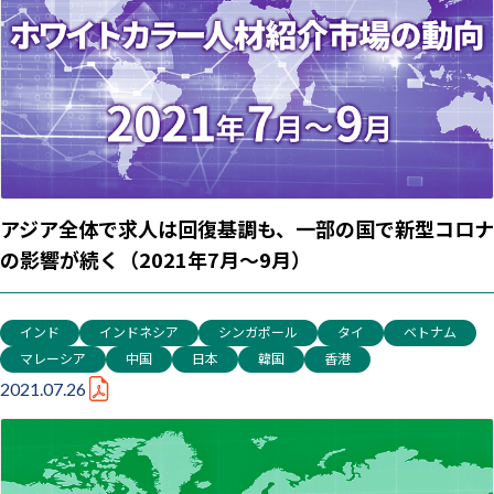
アジア全体で求人は回復基調も、一部の国で新型コロナ
の影響が続く（2021年7月～9月）
インド
インドネシア
シンガポール
タイ
ベトナム
マレーシア
中国
日本
韓国
香港
2021.07.26