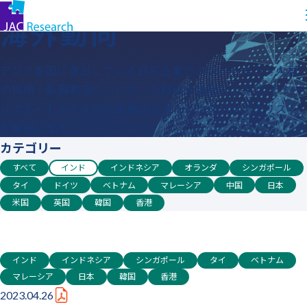
コ
トップ
海外動向
海外動向
ン
テ
ン
アジア各国に進出している日系企業のホワイトカラー人材
ツ
の採用・転職動向について、人材紹介会社ジェイ エイ シー
に
リクルートメントの各国拠点のダイレクターやアナリスト
ス
が解説します。
キッ
カテゴリー
プ
すべて
インド
インドネシア
オランダ
シンガポール
す
タイ
ドイツ
ベトナム
マレーシア
中国
日本
る
米国
英国
韓国
香港
インド
インドネシア
シンガポール
タイ
ベトナム
マレーシア
日本
韓国
香港
2023.04.26