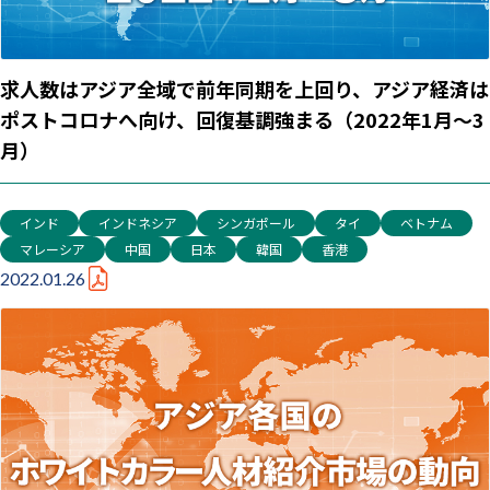
求人数はアジア全域で前年同期を上回り、アジア経済は
ポストコロナへ向け、回復基調強まる（2022年1月～3
月）
インド
インドネシア
シンガポール
タイ
ベトナム
マレーシア
中国
日本
韓国
香港
2022.01.26