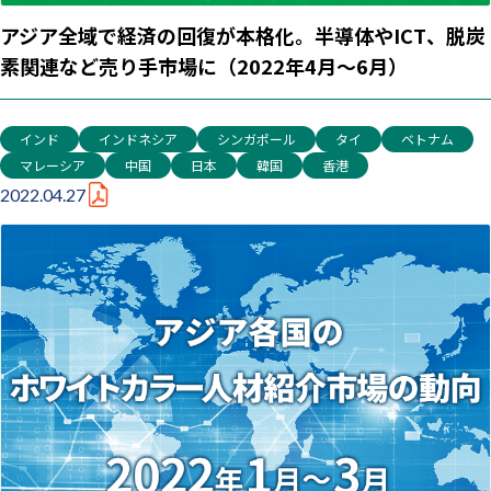
アジア全域で経済の回復が本格化。半導体やICT、脱炭
素関連など売り手市場に（2022年4月～6月）
インド
インドネシア
シンガポール
タイ
ベトナム
マレーシア
中国
日本
韓国
香港
2022.04.27