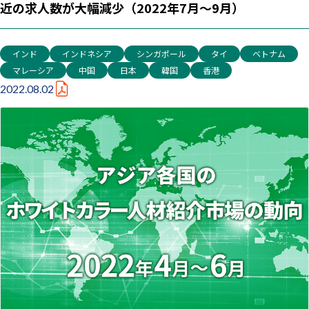
近の求人数が大幅減少（2022年7月～9月）
インド
インドネシア
シンガポール
タイ
ベトナム
マレーシア
中国
日本
韓国
香港
2022.08.02