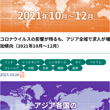
コロナウイルスの影響が残るも、アジア全域で求人が増
加傾向（2021年10月～12月）
インド
インドネシア
シンガポール
タイ
ベトナム
マレーシア
中国
日本
韓国
香港
2021.10.26