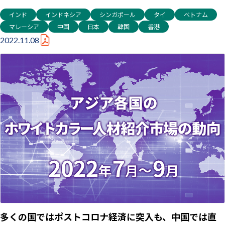
インド
インドネシア
シンガポール
タイ
ベトナム
マレーシア
中国
日本
韓国
香港
2022.11.08
多くの国ではポストコロナ経済に突入も、中国では直