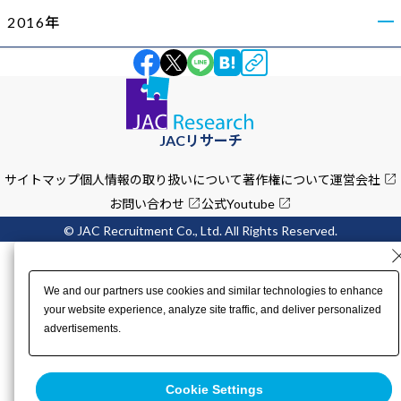
2016年
JACリサーチ
サイトマップ
個人情報の取り扱いについて
著作権について
運営会社
お問い合わせ
公式Youtube
© JAC Recruitment Co., Ltd. All Rights Reserved.
We and our partners use cookies and similar technologies to enhance
your website experience, analyze site traffic, and deliver personalized
advertisements.
You can choose to accept all cookies, reject all non-essential cookies,
or customize your preferences by clicking "Cookie Settings". You can
Cookie Settings