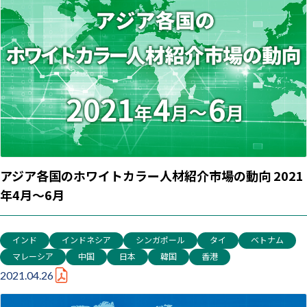
アジア各国のホワイトカラー人材紹介市場の動向 2021
年4月～6月
インド
インドネシア
シンガポール
タイ
ベトナム
マレーシア
中国
日本
韓国
香港
2021.04.26