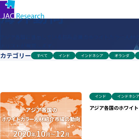
コ
トップ
海外動向
海外動向
ン
テ
ン
アジア各国に進出している日系企業のホワイトカラー人材の
ツ
ナリストが解説します。
に
カテゴリー
ス
すべて
インド
インドネシア
オランダ
キッ
プ
す
る
インド
インドネシ
アジア各国のホワイトカ