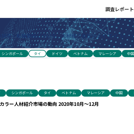
調査レポート
採用・転職動向について、人材紹介会社ジェイ エイ シー
シンガポール
タイ
ドイツ
ベトナム
マレーシア
中
ア
シンガポール
タイ
ベトナム
マレーシア
中国
ラー人材紹介市場の動向 2020年10月～12月