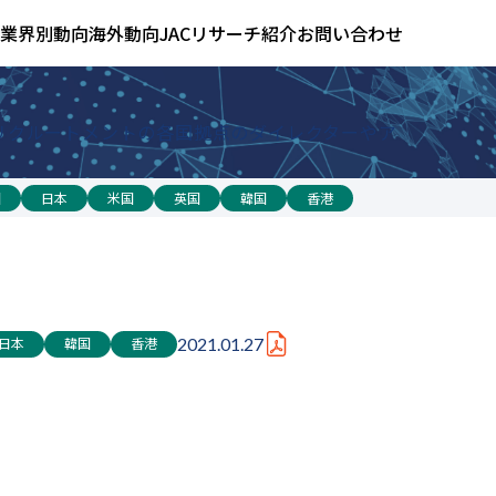
業界別動向
海外動向
JACリサーチ紹介
お問い合わせ
 リクルートメントの各国拠点のダイレクターやア
国
日本
米国
英国
韓国
香港
日本
韓国
香港
2021.01.27