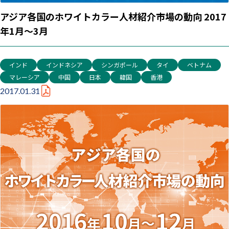
アジア各国のホワイトカラー人材紹介市場の動向 2017
年1月～3月
インド
インドネシア
シンガポール
タイ
ベトナム
マレーシア
中国
日本
韓国
香港
2017.01.31