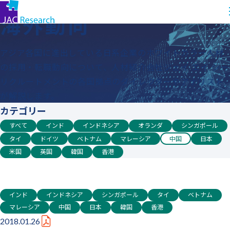
コ
トップ
海外動向
海外動向
ン
テ
ン
アジア各国に進出している日系企業のホワイトカラー人材
ツ
の採用・転職動向について、人材紹介会社ジェイ エイ シー
に
リクルートメントの各国拠点のダイレクターやアナリスト
ス
が解説します。
キッ
カテゴリー
プ
すべて
インド
インドネシア
オランダ
シンガポール
す
タイ
ドイツ
ベトナム
マレーシア
中国
日本
る
米国
英国
韓国
香港
インド
インドネシア
シンガポール
タイ
ベトナム
マレーシア
中国
日本
韓国
香港
2018.01.26