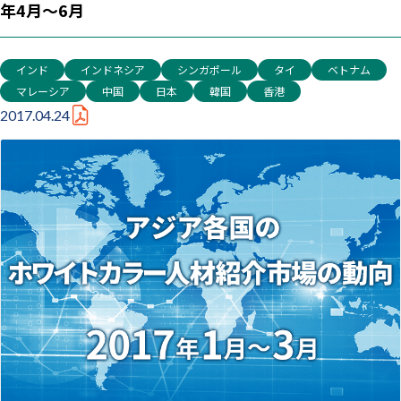
年4月～6月
インド
インドネシア
シンガポール
タイ
ベトナム
マレーシア
中国
日本
韓国
香港
2017.04.24