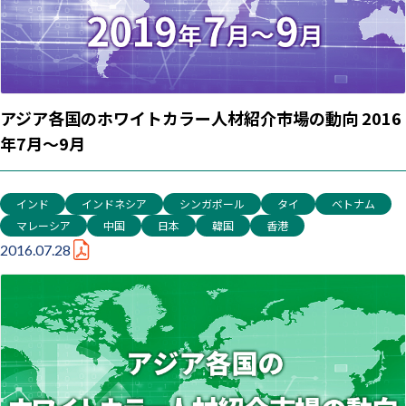
アジア各国のホワイトカラー人材紹介市場の動向 2016
年7月～9月
インド
インドネシア
シンガポール
タイ
ベトナム
マレーシア
中国
日本
韓国
香港
2016.07.28