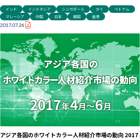
インド
インドネシア
シンガポール
タイ
ベトナム
マレーシア
中国
日本
韓国
香港
2017.07.26
アジア各国のホワイトカラー人材紹介市場の動向 2017